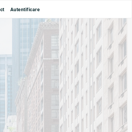
ct
Autentificare