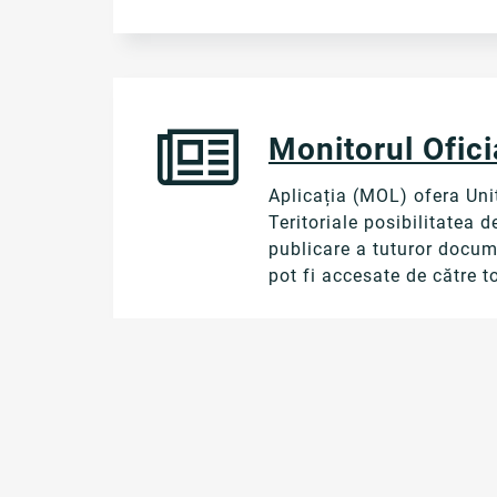
Monitorul Ofici
Aplicația (MOL) ofera Unit
Teritoriale posibilitatea d
publicare a tuturor docume
pot fi accesate de către to