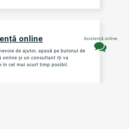
ență online
Asistență online
nevoie de ajutor, apasă pe butonul de
ă online și un consultant iți va
 în cel mai scurt timp posibil.