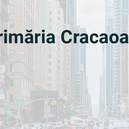
rimăria Cracaoa