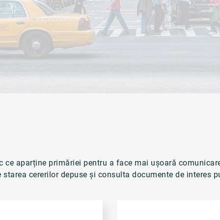
ic ce aparține primăriei pentru a face mai ușoară comunicarea
ine starea cererilor depuse și consulta documente de interes p