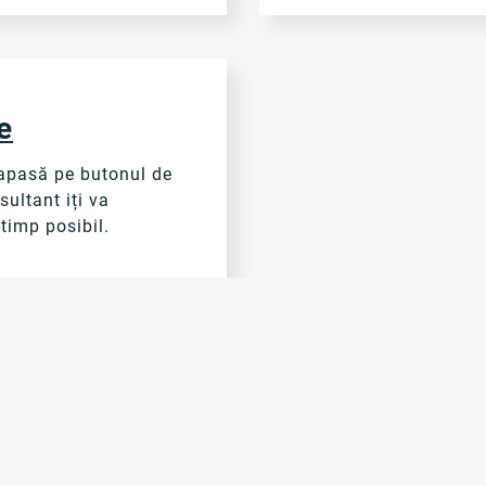
e
 apasă pe butonul de
sultant iți va
timp posibil.