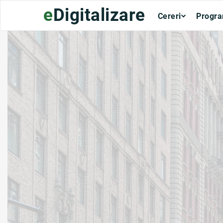
e
Digitalizare
Cereri
Progra