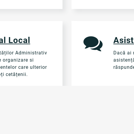
al Local
Asist
ăților Administrativ
Dacă ai 
e organizare si
asistenț
ntelor care ulterior
răspunde
ți cetățenii.