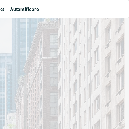
ct
Autentificare