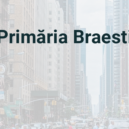
Primăria Braest