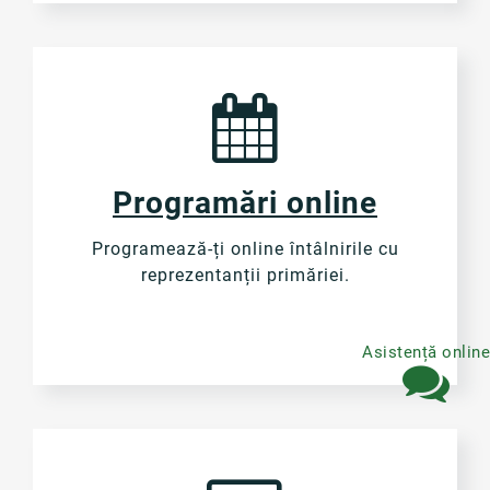
Programări online
Programează-ți online întâlnirile cu
reprezentanții primăriei.
Asistență onlin