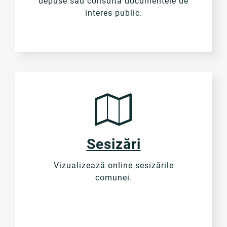
depuse sau consultă documentele de
interes public.
Sesizări
Vizualizează online sesizările
comunei.