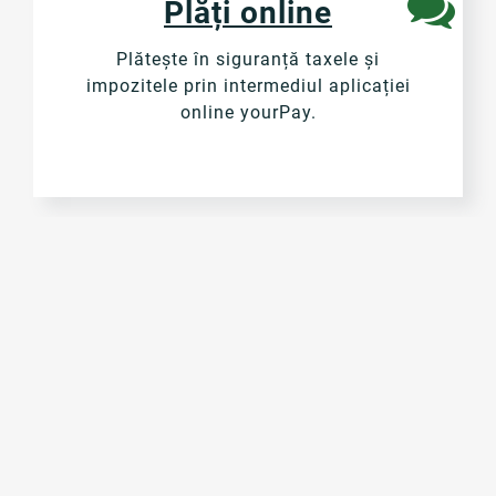
Plăți online
Plătește în siguranță taxele și
impozitele prin intermediul aplicației
online yourPay.
Monitorul Oficial Local
Aplicația (MOL) ofera Unităților
Administrativ Teritoriale posibilitatea